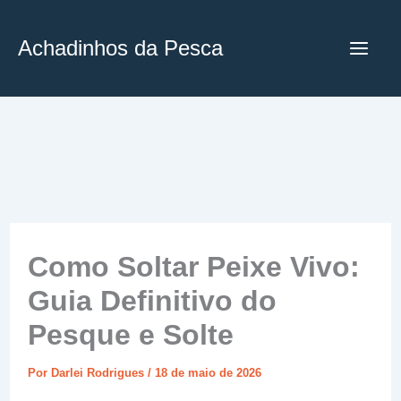
Ir
para
Achadinhos da Pesca
o
conteúdo
Como Soltar Peixe Vivo:
Guia Definitivo do
Pesque e Solte
Por
Darlei Rodrigues
/
18 de maio de 2026