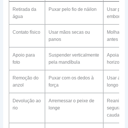
Retirada da
Puxar pelo fio de náilon
Usar pas
água
emborrac
Contato físico
Usar mãos secas ou
Molhar as
panos
antes de t
Apoio para
Suspender verticalmente
Apoiar o v
foto
pela mandíbula
horizontal
Remoção do
Puxar com os dedos à
Usar alica
anzol
força
longo
Devolução ao
Arremessar o peixe de
Reanimar
rio
longe
segurando
cauda