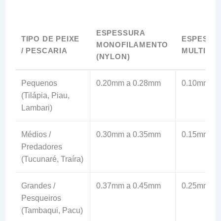
ESPESSURA
TIPO DE PEIXE
ESPESSU
MONOFILAMENTO
/ PESCARIA
MULTIFI
(NYLON)
Pequenos
0.20mm a 0.28mm
0.10mm a 
(Tilápia, Piau,
Lambari)
Médios /
0.30mm a 0.35mm
0.15mm a 
Predadores
(Tucunaré, Traíra)
Grandes /
0.37mm a 0.45mm
0.25mm a 
Pesqueiros
(Tambaqui, Pacu)