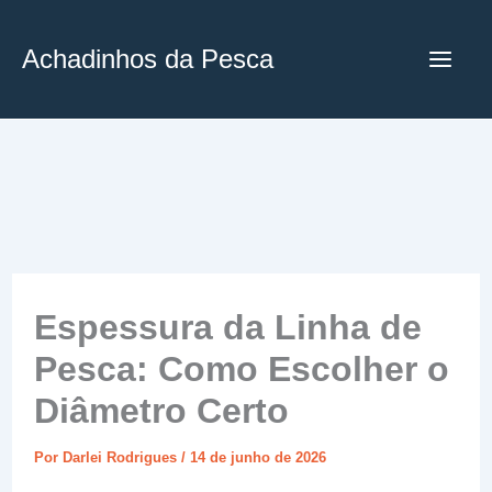
Ir
para
Achadinhos da Pesca
o
conteúdo
Espessura da Linha de
Pesca: Como Escolher o
Diâmetro Certo
Por
Darlei Rodrigues
/
14 de junho de 2026