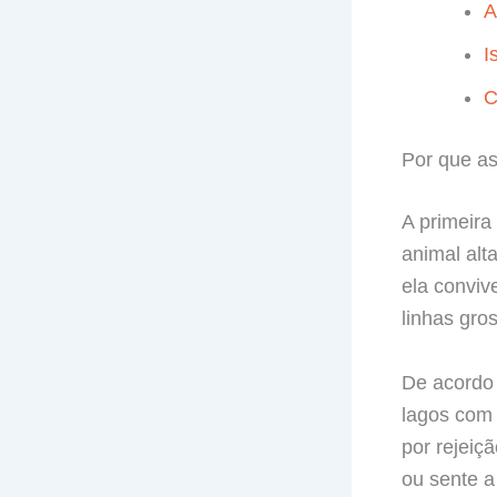
A
I
C
Por que as
A primeira
animal alt
ela conviv
linhas gro
De acordo 
lagos com 
por rejeiçã
ou sente a