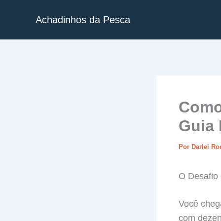
Ir
Achadinhos da Pesca
para
o
conteúdo
Como 
Guia 
Por
Darlei R
O Desafio
Você chega
com dezena