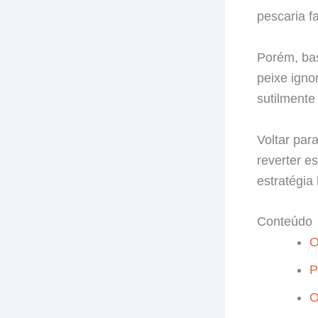
pescaria fa
Porém, bas
peixe igno
sutilmente
Voltar par
reverter e
estratégi
Conteúdo
O
P
O