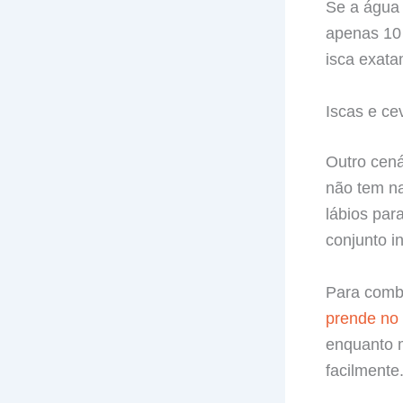
Se a água 
apenas 10 
isca exata
Iscas e c
Outro cená
não tem na
lábios par
conjunto i
Para comba
prende no 
enquanto 
facilmente