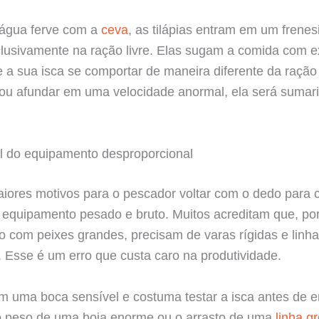
água ferve com a
ceva
, as tilápias entram em um frenes
lusivamente na ração livre. Elas sugam a comida com 
e a sua isca se comportar de maneira diferente da ração
 ou afundar em uma velocidade anormal, ela será suma
al do equipamento desproporcional
ores motivos para o pescador voltar com o dedo para 
equipamento pesado e bruto. Muitos acreditam que, po
 com peixes grandes, precisam de varas rígidas e linha
 Esse é um erro que custa caro na produtividade.
tem uma boca sensível e costuma testar a isca antes de e
 o peso de uma boia enorme ou o arrasto de uma
linha g