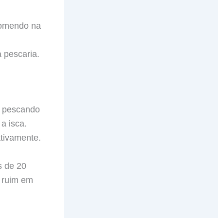
comendo na
 pescaria.
e pescando
a isca.
ativamente.
s de 20
a ruim em