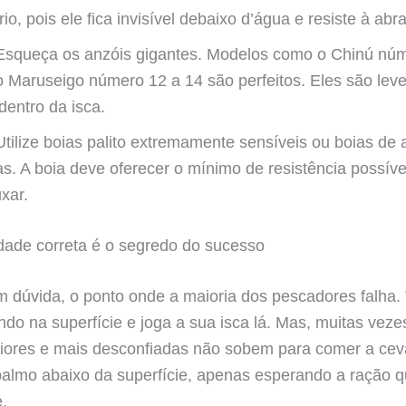
rio, pois ele fica invisível debaixo d’água e resiste à abr
squeça os anzóis gigantes. Modelos como o Chinú núm
o Maruseigo número 12 a 14 são perfeitos. Eles são leve
entro da isca.
tilize boias palito extremamente sensíveis ou boias de
s. A boia deve oferecer o mínimo de resistência possív
xar.
dade correta é o segredo do sucesso
m dúvida, o ponto onde a maioria dos pescadores falha.
ndo na superfície e joga a sua isca lá. Mas, muitas veze
aiores e mais desconfiadas não sobem para comer a cev
almo abaixo da superfície, apenas esperando a ração 
.