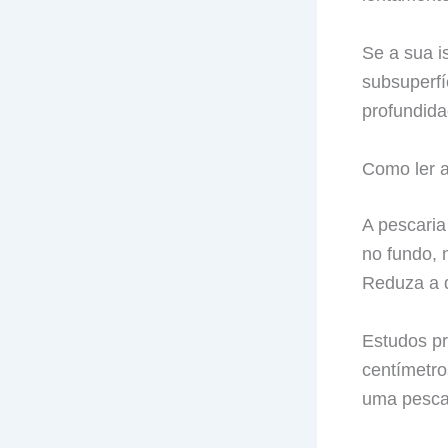
Se a sua i
subsuperfí
profundida
Como ler a
A pescaria
no fundo, 
Reduza a d
Estudos p
centímetro
uma pescar