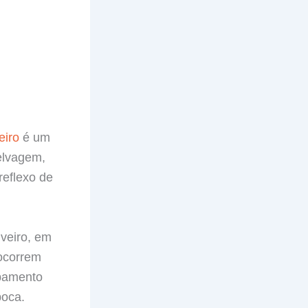
eiro
é um
elvagem,
reflexo de
veiro, em
 ocorrem
uipamento
boca.