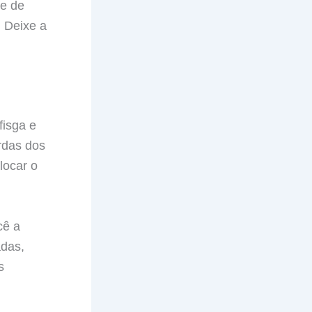
te de
 Deixe a
fisga e
rdas dos
locar o
cê a
adas,
s