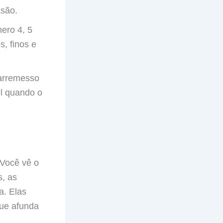
asão.
ero 4, 5
s, finos e
 arremesso
el quando o
 Você vê o
s, as
a. Elas
que afunda