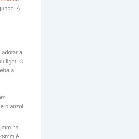
gundo. A
 adotar a
u light. O
ceba a
com
ue o anzol
30mm na
0.28mm é