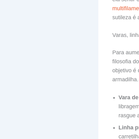
multifilam
sutileza é
Varas, linh
Para aumen
filosofia 
objetivo é
armadilha.
Vara de
libragem
rasgue 
Linha pr
carretil