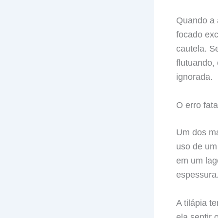
Quando a 
focado exc
cautela. S
flutuando,
ignorada.
O erro fat
Um dos mai
uso de um 
em um lago
espessura.
A tilápia 
ela sentir