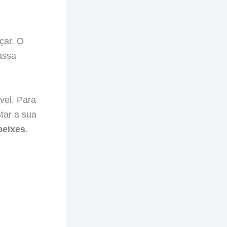
çar. O
assa
vel. Para
star a sua
peixes.