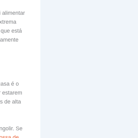
i alimentar
extrema
 que está
riamente
casa é o
r estarem
s de alta
ngolir. Se
rossa de