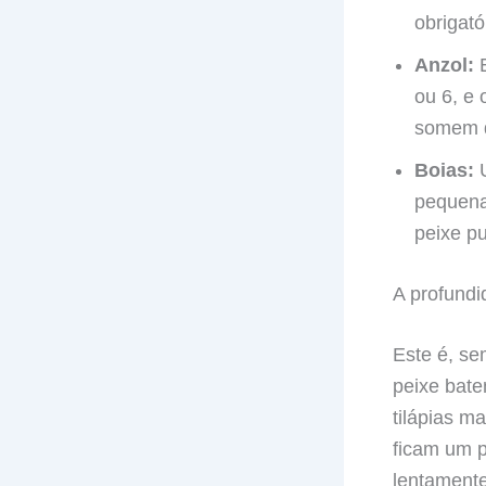
obrigató
Anzol:
E
ou 6, e 
somem d
Boias:
U
pequena
peixe pu
A profundi
Este é, se
peixe bate
tilápias m
ficam um p
lentamente