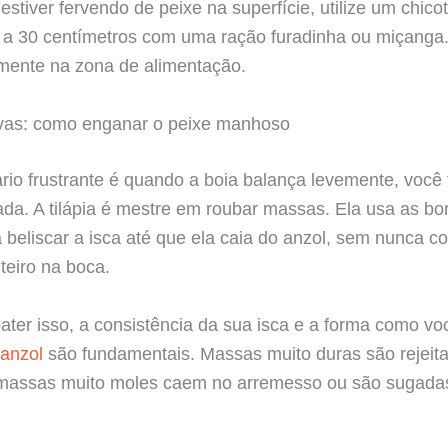
estiver fervendo de peixe na superfície, utilize um chico
a 30 centímetros com uma ração furadinha ou miçanga.
mente na zona de alimentação.
evas: como enganar o peixe manhoso
rio frustrante é quando a boia balança levemente, você 
da. A tilápia é mestre em roubar massas. Ela usa as bo
a beliscar a isca até que ela caia do anzol, sem nunca co
nteiro na boca.
ter isso, a consistência da sua isca e a forma como vo
anzol
são fundamentais. Massas muito duras são rejeit
massas muito moles caem no arremesso ou são sugada
.