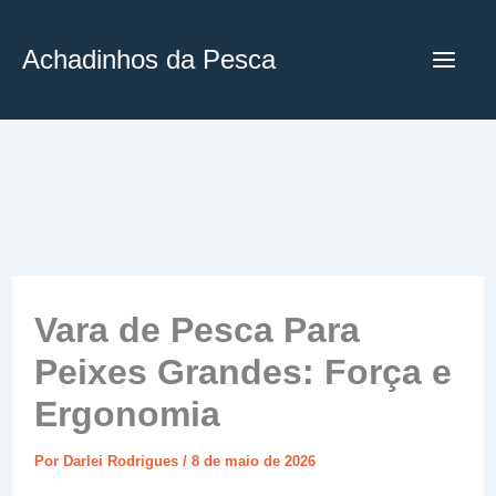
Ir
para
Achadinhos da Pesca
o
conteúdo
Vara de Pesca Para
Peixes Grandes: Força e
Ergonomia
Por
Darlei Rodrigues
/
8 de maio de 2026